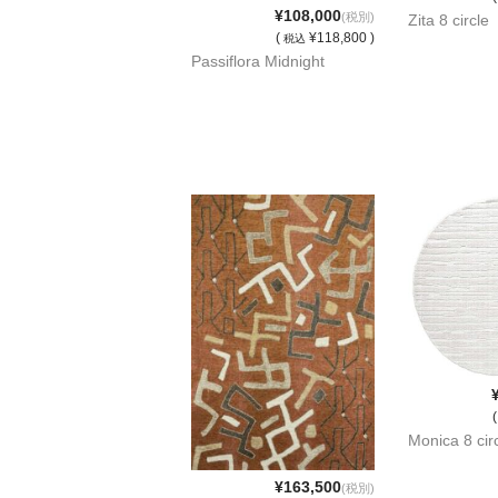
¥108,000
(税別)
Zita 8 circle
(
¥118,800 )
税込
Passiflora Midnight
Monica 8 cir
¥163,500
(税別)