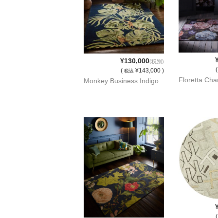
¥130,000
(税別)
(
¥143,000 )
税込
Floretta Cha
Monkey Business Indigo