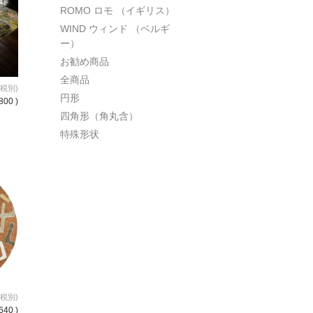
ROMO ロモ （イギリス）
WIND ウィンド （ベルギ
ー）
お勧め商品
全商品
(税別)
円形
800 )
四角形（角丸含）
特殊形状
(税別)
640 )