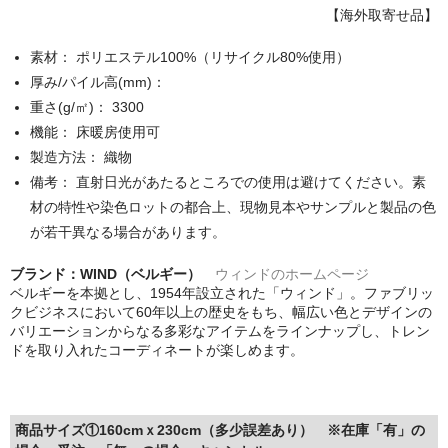
【海外取寄せ品】
素材： ポリエステル100%（リサイクル80%使用）
厚み/パイル高(mm)：
重さ(g/㎡)： 3300
機能： 床暖房使用可
製造方法： 織物
備考： 直射日光があたるところでの使用は避けてください。素
材の特性や染色ロットの都合上、現物見本やサンプルと製品の色
が若干異なる場合があります。
ブランド：WIND（ベルギー）
ウィンドのホームページ
ベルギーを本拠とし、1954年設立された「ウィンド」。ファブリッ
クビジネスにおいて60年以上の歴史をもち、幅広い色とデザインの
バリエーションからなる多彩なアイテムをラインナップし、トレン
ドを取り入れたコーディネートが楽しめます。
商品サイズ①160cmｘ230cm（多少誤差あり） ※在庫「有」の