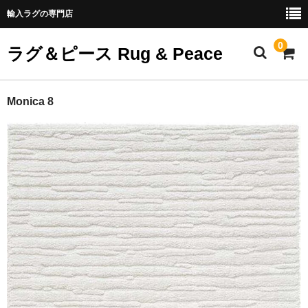
輸入ラグの専門店
0
ラグ＆ピース Rug & Peace
ホーム
Monica 8
全商品
商品カテゴリー
ご利用案内
ABOUT US