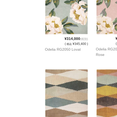
¥314,000
(税別)
(
¥345,400 )
税込
Odelia RG20
Odelia RG2050 Lovat
Rose