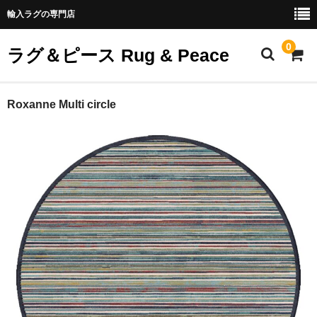
輸入ラグの専門店
0
ラグ＆ピース Rug & Peace
ホーム
Roxanne Multi circle
全商品
商品カテゴリー
ご利用案内
ABOUT US