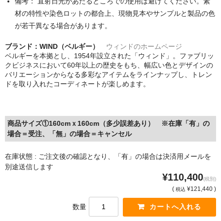
備考： 直射日光があたるところでの使用は避けてください。素
材の特性や染色ロットの都合上、現物見本やサンプルと製品の色
が若干異なる場合があります。
ブランド：WIND（ベルギー）
ウィンドのホームページ
ベルギーを本拠とし、1954年設立された「ウィンド」。ファブリッ
クビジネスにおいて60年以上の歴史をもち、幅広い色とデザインの
バリエーションからなる多彩なアイテムをラインナップし、トレン
ドを取り入れたコーディネートが楽しめます。
商品サイズ①160cmｘ160cm（多少誤差あり） ※在庫「有」の
場合＝受注、「無」の場合＝キャンセル
在庫状態 : ご注文後の確認となり、「有」の場合は決済用メールを
別途送信します
¥110,400
(税別)
(
¥121,440 )
税込
数量