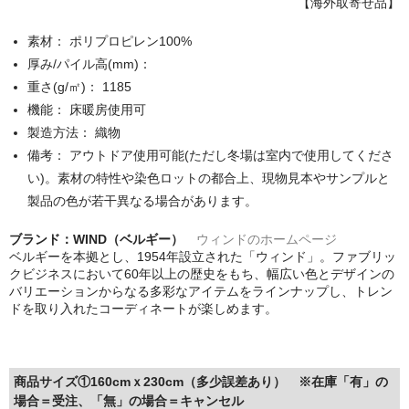
【海外取寄せ品】
素材： ポリプロピレン100%
厚み/パイル高(mm)：
重さ(g/㎡)： 1185
機能： 床暖房使用可
製造方法： 織物
備考： アウトドア使用可能(ただし冬場は室内で使用してくださ
い)。素材の特性や染色ロットの都合上、現物見本やサンプルと
製品の色が若干異なる場合があります。
ブランド：WIND（ベルギー）
ウィンドのホームページ
ベルギーを本拠とし、1954年設立された「ウィンド」。ファブリッ
クビジネスにおいて60年以上の歴史をもち、幅広い色とデザインの
バリエーションからなる多彩なアイテムをラインナップし、トレン
ドを取り入れたコーディネートが楽しめます。
商品サイズ①160cmｘ230cm（多少誤差あり） ※在庫「有」の
場合＝受注、「無」の場合＝キャンセル