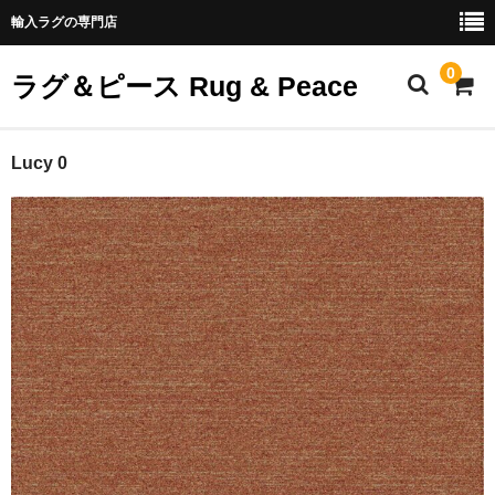
輸入ラグの専門店
0
ラグ＆ピース Rug & Peace
ホーム
Lucy 0
全商品
商品カテゴリー
ご利用案内
ABOUT US