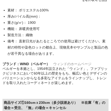
素材： ポリエステル100%
厚み/パイル高(mm)：
重さ(g/㎡)： 1900
機能： 床暖房使用可
製造方法： 織物
備考： 直射日光があたるところでの使用は避けてください。素
材の特性や染色ロットの都合上、現物見本やサンプルと製品の色
が若干異なる場合があります。
ブランド：WIND（ベルギー）
ウィンドのホームページ
ベルギーを本拠とし、1954年設立された「ウィンド」。ファブリッ
クビジネスにおいて60年以上の歴史をもち、幅広い色とデザインの
バリエーションからなる多彩なアイテムをラインナップし、トレン
ドを取り入れたコーディネートが楽しめます。
商品サイズ①160cmｘ230cm（多少誤差あり） ※在庫「有」の
場合＝受注、「無」の場合＝キャンセル